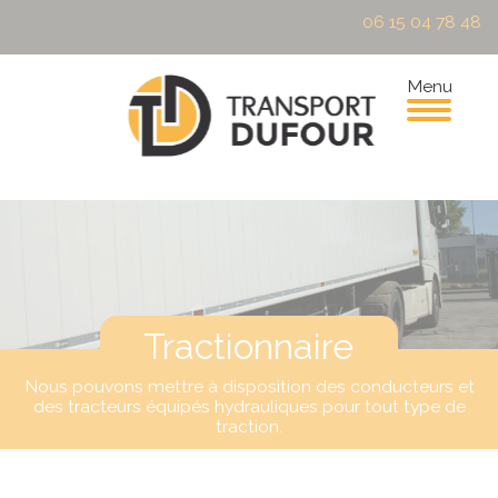
06 15 04 78 48
Menu
Tractionnaire
Nous pouvons mettre à disposition des conducteurs et
des tracteurs
équipés hydrauliques pour tout type de
traction.